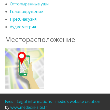
Оттопыренные уши
Головокружение
Пресбиакузия
Аудиометрия
Месторасположение
Fees
-
Legal informations
-
medic's website creation
by
www.medecin-site.fr