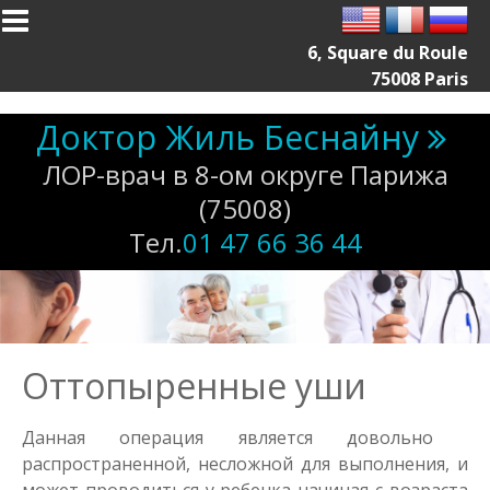
Skip to main content
6, Square du Roule
75008 Paris
Доктор Жиль Беснайну
ЛОР-врач в 8-ом округе Парижа
(75008)
Тел.
01 47 66 36 44
Оттопыренные уши
Данная операция является довольно
распространенной, несложной для выполнения, и